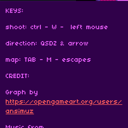
KEYS:
shoot: ctrl - W - left mouse
direction: QSDZ & arrow
map: TAB - M - escapes
CREDIT:
Graph by
https://opengameart.org/users/
ansimuz
Music from