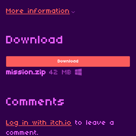
More information
Download
Download
mission.zip
42 MB
Comments
Log in with itch.io
to leave a
comment.