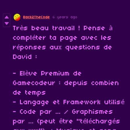
Back2TheCode
6 years ago
Très beau travail ! Pense à
compléter ta page avec les
réponses aux questions de
David :
- Elève Premium de
Gamecodeur : depuis combien
de temps
- Langage et Framework utilisé
- Code par ... / Graphismes
par ... (peut être "téléchargés