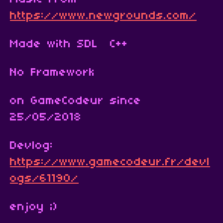
https://www.newgrounds.com/
Made with SDL C++
No Framework
on GameCodeur since
25/05/2018
Devlog:
https://www.gamecodeur.fr/devl
ogs/61190/
enjoy ;)