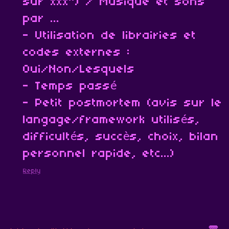
sur xxx") / Musique et sons
par ...
- Utilisation de librairies et
codes externes :
Oui/Non/Lesquels
- Temps passé
- Petit postmortem (avis sur le
langage/framework utilisés,
difficultés, succès, choix, bilan
personnel rapide, etc...)
Reply